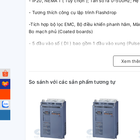
- IP20, NEMA 1 ( Tùy chọn ); Tần số ra 0-500Hz; Hệ
- Tương thích công cụ lập trình Flashdrop
-Tích hợp bộ lọc EMC, Bộ điều khiển phanh hãm, Màn 
Bo mạch phủ (Coated boards)
- 5 đầu vào số ( DI ) bao gồm 1 đầu vào xung (Pulse 
đầu ra Relay (1NO + 1NC)
Xem thê
- Ứng dụng : Máy đóng gói, băng tải, cửa tự động, bơ
2. Diễn giải mã hàng
So sánh với các sản phẩm tương tự
( đang cập nhật)
3. Kích thước
( đang cập nhật)
4. Tài liệu tham khảo