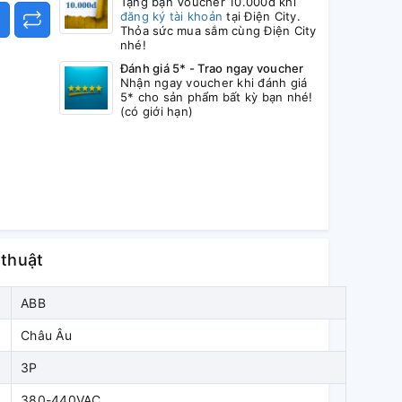
Tặng bạn Voucher 10.000đ khi
đăng ký tài khoản
tại Điện City.
Thỏa sức mua sắm cùng Điện City
nhé!
Đánh giá 5* - Trao ngay voucher
Nhận ngay voucher khi đánh giá
5* cho sản phẩm bất kỳ bạn nhé!
(có giới hạn)
 thuật
ABB
Châu Âu
3P
380-440VAC