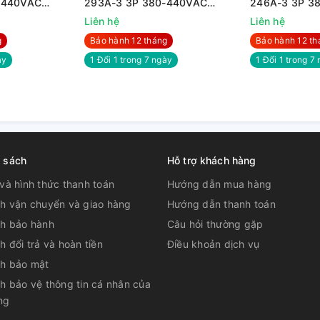
-440VAC
293A-3 3P 380-440VAC
246A-3 3P 3
160KW
132KW
Liên hệ
Liên hệ
g
Bảo hành 12 tháng
Bảo hành 12 th
̀y
1 Đổi 1 trong 7 ngày
1 Đổi 1 trong 7 
h sách
Hỗ trợ khách hàng
và hình thức thanh toán
Hướng dẫn mua hàng
ch vận chuyển và giao hàng
Hướng dẫn thanh toán
ch bảo hành
Câu hỏi thường gặp
h đổi trả và hoàn tiền
Điều khoản dịch vụ
ch bảo mật
h bảo vệ thông tin cá nhân của
ng