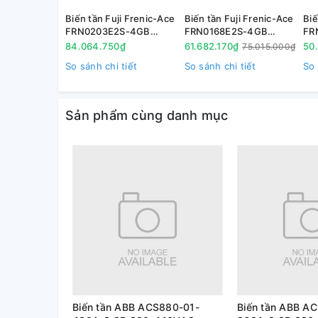
( đang cập nhật)
Biến tần Fuji Frenic-Ace
Biến tần Fuji Frenic-Ace
Biế
FRN0203E2S-4GB
FRN0168E2S-4GB
FR
90kW(G) 110kW(P) 3P
75kW(G) 90kW(P) 3P
55
84.064.750₫
61.682.170₫
50
75.015.000₫
380V
380V
38
So sánh chi tiết
So sánh chi tiết
So 
Sản phẩm cùng danh mục
Biến tần ABB ACS880-01-
Biến tần ABB A