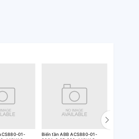
 ACS880-01-
Biến tần ABB ACS880-01-
Biến tần A