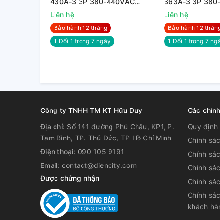
430A-3 3P 380-440VAC
363A-3 3P 380
250KW
200KW
Liên hệ
Liên hệ
Bảo hành 12 tháng
Bảo hành 12 thán
1 Đổi 1 trong 7 ngày
1 Đổi 1 trong 7 nga
Công ty TNHH TM KT Hữu Duy
Các chín
Địa chỉ:
Số 141 đường Phú Châu, KP1, P.
Quy định 
Tam Bình, TP. Thủ Đức, TP Hồ Chí Minh
Chính sá
Điện thoại:
090 105 9191
Chính sá
Email:
contact@diencity.com
Chính sác
Được chứng nhận
Chính sá
Chính sác
khách hà