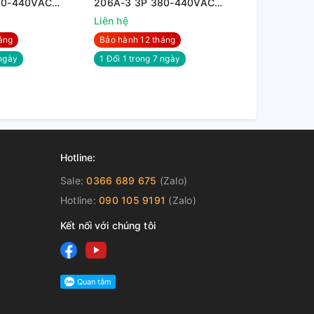
80-440VAC
206A-3 3P 380-440VAC
169A-3 3P
110KW
90KW
Liên hệ
Liên hệ
áng
Bảo hành 12 tháng
Bảo hành 12
ngày
1 Đổi 1 trong 7 ngày
1 Đổi 1 trong
Hotline:
Sale:
0366 689 675
(Zalo)
Hotline:
090 105 9191
(Zalo)
Kết nối với chúng tôi