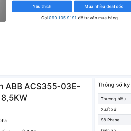
Yêu thích
Mua nhiều deal sốc
Gọi
090 105 9191
để tư vấn mua hàng
 tần ABB ACS355-03E-
Thông số kỹ
18,5KW
Thương hiệu
Xuất xứ
Số Phase
 pha
Điện áp