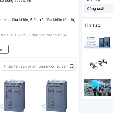
 số công suất 0.98
Công suất
hình điều khiển, Biến trở điều khiển tốc độ,
Tin tức:
train 0 -10kHz), 1 đầu vào tương tự (AI), 1
m
m, quạt . . .