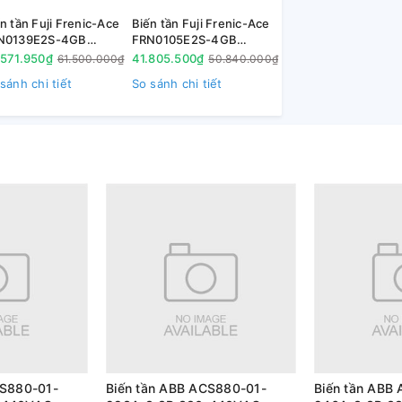
n tần Fuji Frenic-Ace
Biến tần Fuji Frenic-Ace
N0139E2S-4GB
FRN0105E2S-4GB
kW(G) 75kW(P) 3P
45kW(G) 55kW(P) 3P
.571.950₫
41.805.500₫
61.500.000₫
50.840.000₫
0V
380V
sánh chi tiết
So sánh chi tiết
CS880-01-
Biến tần ABB ACS880-01-
Biến tần ABB