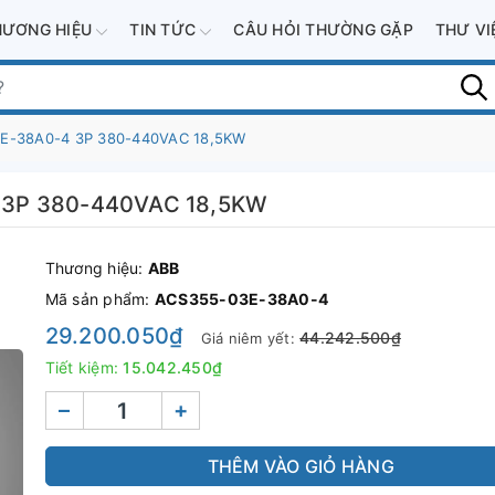
HƯƠNG HIỆU
TIN TỨC
CÂU HỎI THƯỜNG GẶP
THƯ V
3E-38A0-4 3P 380-440VAC 18,5KW
4 3P 380-440VAC 18,5KW
Thương hiệu:
ABB
Mã sản phẩm:
ACS355-03E-38A0-4
29.200.050₫
44.242.500₫
Giá niêm yết:
Tiết kiệm:
15.042.450₫
–
+
THÊM VÀO GIỎ HÀNG