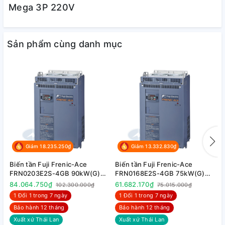
Mega 3P 220V
Sản phẩm cùng danh mục
Giảm 18.235.250₫
Giảm 13.332.830₫
Biến tần Fuji Frenic-Ace
Biến tần Fuji Frenic-Ace
B
FRN0203E2S-4GB 90kW(G)
FRN0168E2S-4GB 75kW(G)
F
110kW(P) 3P 380V
90kW(P) 3P 380V
7
84.064.750₫
61.682.170₫
5
102.300.000₫
75.015.000₫
1 Đổi 1 trong 7 ngày
1 Đổi 1 trong 7 ngày
Bảo hành 12 tháng
Bảo hành 12 tháng
Xuất xứ Thái Lan
Xuất xứ Thái Lan