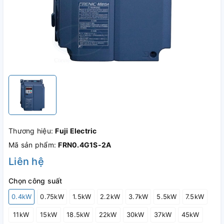
Thương hiệu:
Fuji Electric
Mã sản phẩm:
FRN0.4G1S-2A
Liên hệ
Chọn công suất
0.4kW
0.75kW
1.5kW
2.2kW
3.7kW
5.5kW
7.5kW
11kW
15kW
18.5kW
22kW
30kW
37kW
45kW