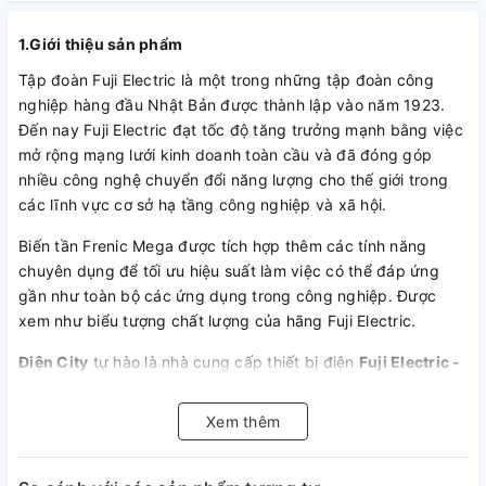
1.Giới thiệu sản phẩm
Tập đoàn Fuji Electric là một trong những tập đoàn công
nghiệp hàng đầu Nhật Bản được thành lập vào năm 1923.
Đến nay Fuji Electric đạt tốc độ tăng trưởng mạnh bằng việc
mở rộng mạng lưới kinh doanh toàn cầu và đã đóng góp
nhiều công nghệ chuyển đổi năng lượng cho thế giới trong
các lĩnh vực cơ sở hạ tầng công nghiệp và xã hội.
Biến tần Frenic Mega được tích hợp thêm các tính năng
chuyên dụng để tối ưu hiệu suất làm việc có thể đáp ứng
gần như toàn bộ các ứng dụng trong công nghiệp. Được
xem như biểu tượng chất lượng của hãng Fuji Electric.
Điện City
tự hào là nhà cung cấp thiết bị điện
Fuji Electric -
Thiết bị tự động
chuyên nghiệp hàng đầu Việt Nam. Biến
tần Frenic Mega được
Điện City
cung cấp rộng rãi hầu hết
Xem thêm
khắp các khu công nghiệp trọng điểm trên cả nước.