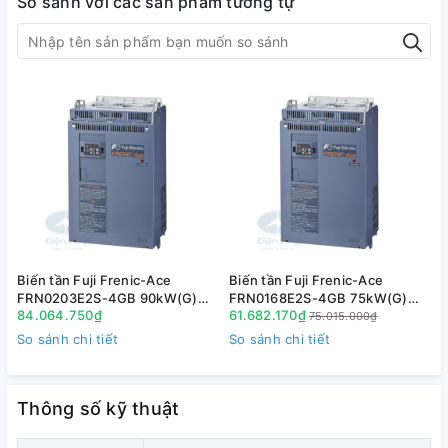
1.2. Diễn giải mã hàng
So sánh với các sản phẩm tương tự
1.3. Kích thước
Biến tần Fuji Frenic-Ace
Biến tần Fuji Frenic-Ace
B
FRN0203E2S-4GB 90kW(G)
FRN0168E2S-4GB 75kW(G)
84.064.750₫
61.682.170₫
110kW(P) 3P 380V
90kW(P) 3P 380V
75.015.000₫
So sánh chi tiết
So sánh chi tiết
S
Thông số kỹ thuật