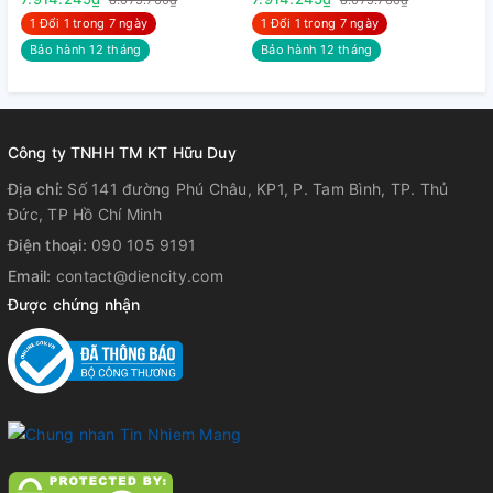
8.075.760₫
8.075.760₫
1 Đổi 1 trong 7 ngày
1 Đổi 1 trong 7 ngày
Bảo hành 12 tháng
Bảo hành 12 tháng
Công ty TNHH TM KT Hữu Duy
Địa chỉ:
Số 141 đường Phú Châu, KP1, P. Tam Bình, TP. Thủ
Đức, TP Hồ Chí Minh
Điện thoại:
090 105 9191
Email:
contact@diencity.com
Được chứng nhận
4. Tài liệu tham khảo :
+
Tải bảng giá
+ Tải Catalog