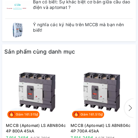
Bạn có biết: Sự khác biệt cơ bản giữa cầu dao
điện và aptomat ?
Ý nghĩa các ký hiệu trên MCCB mà bạn nên
biết!
Sản phẩm cùng danh mục
Giảm 161.515₫
Giảm 161.515₫
MCCB (Aptomat) LS ABN804c
MCCB (Aptomat) LS ABN804c
M
4.Kích thước MCCB LS ABN203c
4P 800A 45kA
4P 700A 45kA
4
7.914.245₫
7.914.245₫
7