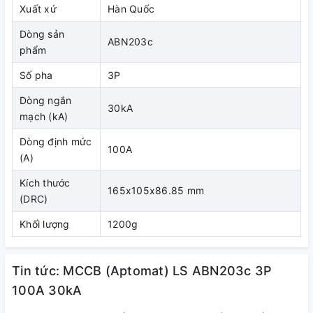
Xuất xứ
Hàn Quốc
Dòng sản
ABN203c
phẩm
Số pha
3P
Dòng ngắn
30kA
mạch (kA)
Dòng định mức
100A
(A)
Kích thước
165x105x86.85 mm
(DRC)
Khối lượng
1200g
Tin tức: MCCB (Aptomat) LS ABN203c 3P
100A 30kA
3.Thông số kỹ thuật MCCB LS ABN250AF