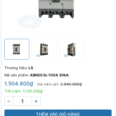
Thương hiệu:
LS
Mã sản phẩm:
ABN203c 100A 30kA
1.504.800₫
2.640.000₫
Giá niêm yết:
Tiết kiệm:
1.135.200₫
–
+
THÊM VÀO GIỎ HÀNG