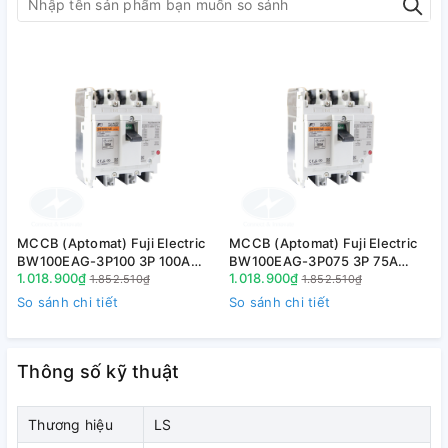
MCCB (Aptomat) Fuji Electric
MCCB (Aptomat) Fuji Electric
M
BW100EAG-3P100 3P 100A
BW100EAG-3P075 3P 75A
1.018.900₫
1.018.900₫
1
10kA
10kA
1.852.510₫
1.852.510₫
So sánh chi tiết
So sánh chi tiết
S
Thông số kỹ thuật
Thương hiệu
LS