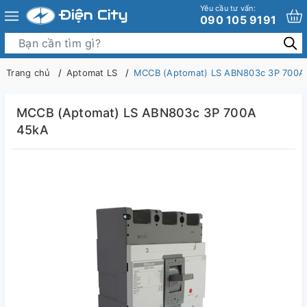
Yêu cầu tư vấn:
090 105 9191
Trang chủ
Aptomat LS
MCCB (Aptomat) LS ABN803c 3P 700A
MCCB (Aptomat) LS ABN803c 3P 700A
45kA