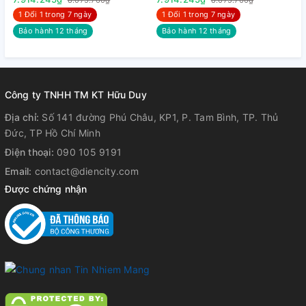
+ Tải Catalog
8.075.760₫
8.075.760₫
1 Đổi 1 trong 7 ngày
1 Đổi 1 trong 7 ngày
Bảo hành 12 tháng
Bảo hành 12 tháng
Công ty TNHH TM KT Hữu Duy
Địa chỉ:
Số 141 đường Phú Châu, KP1, P. Tam Bình, TP. Thủ
Đức, TP Hồ Chí Minh
Điện thoại:
090 105 9191
Email:
contact@diencity.com
Được chứng nhận