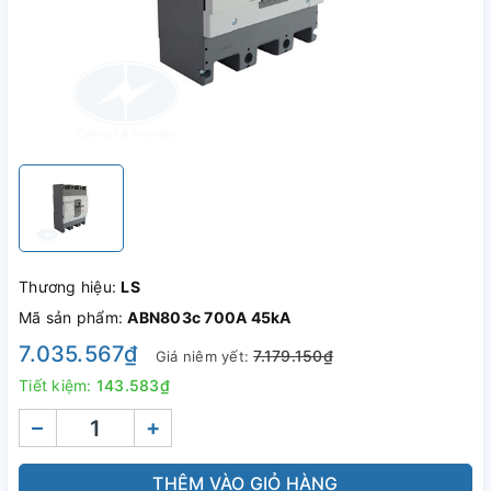
Thương hiệu:
LS
Mã sản phẩm:
ABN803c 700A 45kA
7.035.567₫
7.179.150₫
Giá niêm yết:
Tiết kiệm:
143.583₫
–
+
THÊM VÀO GIỎ HÀNG