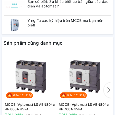
Bạn có biết: Sự khác biệt cơ bản giữa cầu dao
điện và aptomat ?
3. Kích thước MCCB LS ABN803c
Ý nghĩa các ký hiệu trên MCCB mà bạn nên
biết!
Sản phẩm cùng danh mục
4. Tài liệu tham khảo :
Giảm 161.515₫
Giảm 161.515₫
MCCB (Aptomat) LS ABN804c
MCCB (Aptomat) LS ABN804c
M
4P 800A 45kA
4P 700A 45kA
4
+
Tải bảng giá
7.914.245₫
7.914.245₫
7