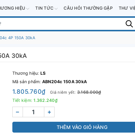
HƯƠNG HIỆU
TIN TỨC
CÂU HỎI THƯỜNG GẶP
THƯ V
04c 4P 150A 30kA
50A 30kA
Thương hiệu:
LS
Mã sản phẩm:
ABN204c 150A 30kA
1.805.760₫
3.168.000₫
Giá niêm yết:
Tiết kiệm:
1.362.240₫
–
+
THÊM VÀO GIỎ HÀNG