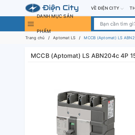
VỀ ĐIỆN CITY
T
DANH MỤC SẢN
PHẨM
Trang chủ
Aptomat LS
MCCB (Aptomat) LS ABN2
MCCB (Aptomat) LS ABN204c 4P 1