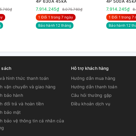
4P 630A 45kA
4P 500A 45k
7.914.245₫
7.914.245₫
5.760₫
8.075.760₫
8
̀y
1 Đổi 1 trong 7 ngày
1 Đổi 1 trong 7 
g
Bảo hành 12 tháng
Bảo hành 12 th
h sách
Hỗ trợ khách hàng
và hình thức thanh toán
Hướng dẫn mua hàng
ch vận chuyển và giao hàng
Hướng dẫn thanh toán
ch bảo hành
Câu hỏi thường gặp
h đổi trả và hoàn tiền
Điều khoản dịch vụ
ch bảo mật
h bảo vệ thông tin cá nhân của
ng