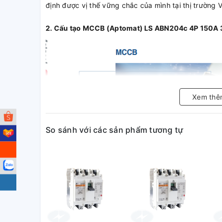
định được vị thế vững chắc của mình tại thị trường 
2. Cấu tạo MCCB (Aptomat) LS ABN204c 4P 150A
Xem thê
So sánh với các sản phẩm tương tự