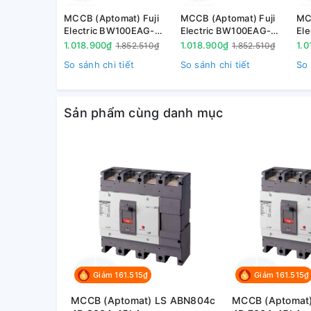
MCCB (Aptomat) Fuji
MCCB (Aptomat) Fuji
MC
Electric BW100EAG-
Electric BW100EAG-
El
3P100 3P 100A 10kA
3P075 3P 75A 10kA
3P
1.018.900₫
1.018.900₫
1.0
1.852.510₫
1.852.510₫
So sánh chi tiết
So sánh chi tiết
So 
Sản phẩm cùng danh mục
Giảm 161.515₫
Giảm 161.515₫
MCCB (Aptomat) LS ABN804c
MCCB (Aptomat