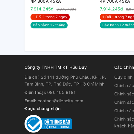
4P 800A 45kA
4P 700A 45kA
7.914.245₫
7.914.245₫
8.075.760₫
8.07
1 Đổi 1 trong 7 ngày
1 Đổi 1 trong 7 nga
Bảo hành 12 tháng
Bảo hành 12 thán
Công ty TNHH TM KT Hữu Duy
Các chín
Địa chỉ:
Số 141 đường Phú Châu, KP1, P.
Quy định 
Tam Bình, TP. Thủ Đức, TP Hồ Chí Minh
Chính sá
Điện thoại:
090 105 9191
Chính sá
Email:
contact@diencity.com
Chính sác
Được chứng nhận
Chính sá
Chính sác
3. Thông số kỹ thuật MCCB LS ABN
khách hà