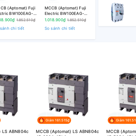
CB (Aptomat) Fuji
MCCB (Aptomat) Fuji
ectric BW100EAG-
Electric BW100EAG-
063 3P 63A 10kA
3P060 3P 60A 10kA
18.900₫
1.018.900₫
1.852.510₫
1.852.510₫
sánh chi tiết
So sánh chi tiết
Giảm 161.515₫
Giảm 161.5
) LS ABN804c
MCCB (Aptomat) LS ABN804c
MCCB (Aptom