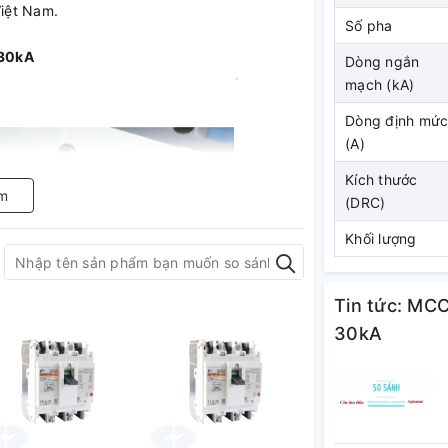
Việt Nam.
Số pha
 30kA
Dòng ngắn
mạch (kA)
Dòng định mứ
(A)
Kích thước
m
(DRC)
Khối lượng
Tin tức: MC
30kA