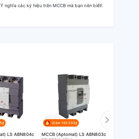
Ý nghĩa các ký hiệu trên MCCB mà bạn nên biết!
15₫
Giảm 143.583₫
Giảm 14
at) LS ABN804c
MCCB (Aptomat) LS ABN803c
MCCB (Apt