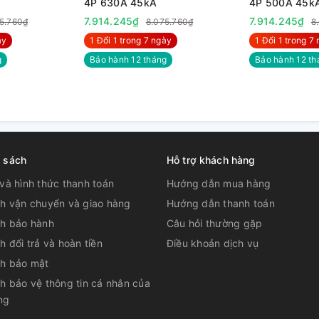
4P 630A 45kA
4P 500A 45k
7.914.245₫
7.914.245₫
5.760₫
8.075.760₫
8
̀y
1 Đổi 1 trong 7 ngày
1 Đổi 1 trong 7 
g
Bảo hành 12 tháng
Bảo hành 12 th
h sách
Hỗ trợ khách hàng
và hình thức thanh toán
Hướng dẫn mua hàng
ch vận chuyển và giao hàng
Hướng dẫn thanh toán
ch bảo hành
Câu hỏi thường gặp
h đổi trả và hoàn tiền
Điều khoản dịch vụ
ch bảo mật
h bảo vệ thông tin cá nhân của
ng