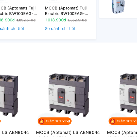
CB (Aptomat) Fuji
MCCB (Aptomat) Fuji
ectric BW100EAG-
Electric BW100EAG-
063 3P 63A 10kA
3P060 3P 60A 10kA
18.900₫
1.018.900₫
1.852.510₫
1.852.510₫
sánh chi tiết
So sánh chi tiết
Giảm 161.515₫
Giảm 161.5
) LS ABN804c
MCCB (Aptomat) LS ABN804c
MCCB (Aptom