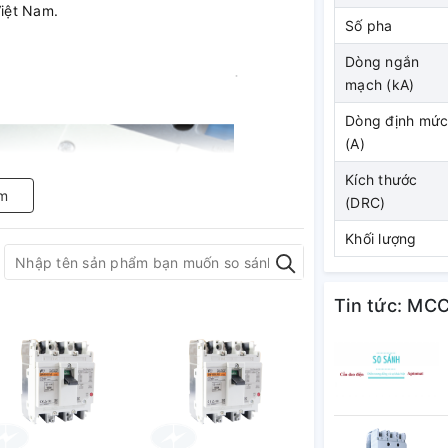
Việt Nam.
Số pha
Dòng ngắn
mạch (kA)
Dòng định mứ
(A)
Kích thước
m
(DRC)
Khối lượng
Tin tức: MC