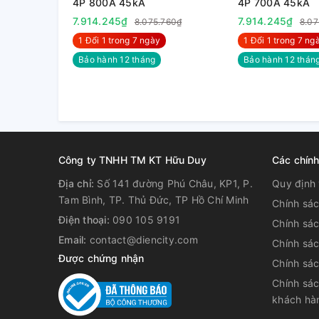
4P 800A 45kA
4P 700A 45kA
7.914.245₫
7.914.245₫
8.075.760₫
8.07
1 Đổi 1 trong 7 ngày
1 Đổi 1 trong 7 nga
Bảo hành 12 tháng
Bảo hành 12 thán
Công ty TNHH TM KT Hữu Duy
Các chín
Địa chỉ:
Số 141 đường Phú Châu, KP1, P.
Quy định 
Tam Bình, TP. Thủ Đức, TP Hồ Chí Minh
Chính sá
Điện thoại:
090 105 9191
Chính sá
Email:
contact@diencity.com
Chính sác
Được chứng nhận
Chính sá
Chính sác
3. Thông số kỹ thuật MCCB LS ABN100AF
khách hà