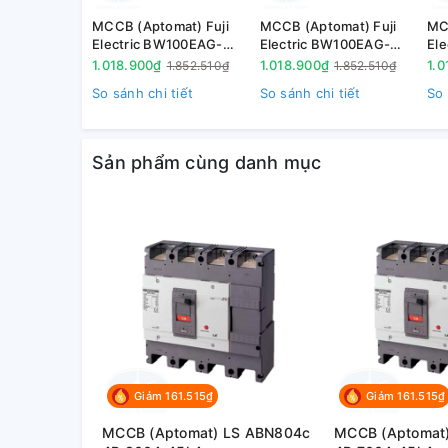
MCCB (Aptomat) Fuji
MCCB (Aptomat) Fuji
MC
Electric BW100EAG-
Electric BW100EAG-
El
3P100 3P 100A 10kA
3P075 3P 75A 10kA
3P
1.018.900₫
1.018.900₫
1.0
1.852.510₫
1.852.510₫
So sánh chi tiết
So sánh chi tiết
So 
Sản phẩm cùng danh mục
Giảm 161.515₫
Giảm 161.515₫
MCCB (Aptomat) LS ABN804c
MCCB (Aptomat