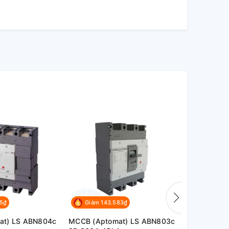
15₫
Giảm 143.583₫
Giảm 14
at) LS ABN804c
MCCB (Aptomat) LS ABN803c
MCCB (Apt