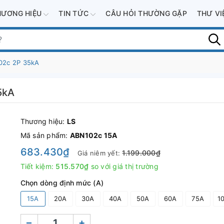
HƯƠNG HIỆU
TIN TỨC
CÂU HỎI THƯỜNG GẶP
THƯ V
02c 2P 35kA
5kA
Thương hiệu:
LS
Mã sản phẩm:
ABN102c 15A
683.430₫
1.199.000₫
Giá niêm yết:
Tiết kiệm:
515.570₫
so với giá thị trường
Chọn dòng định mức (A)
15A
20A
30A
40A
50A
60A
75A
1
–
+