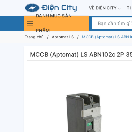
VỀ ĐIỆN CITY
T
DANH MỤC SẢN
PHẨM
Trang chủ
Aptomat LS
MCCB (Aptomat) LS ABN1
MCCB (Aptomat) LS ABN102c 2P 3